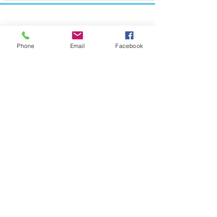
LA BACHE MOTORISEE
Phone
Email
Facebook
Les +
- L'esthétisme :
intégration discrète, finition
parfaite, large gamme de coloris.
- Sécurité :
Ouverture et fermeture en 1mn,